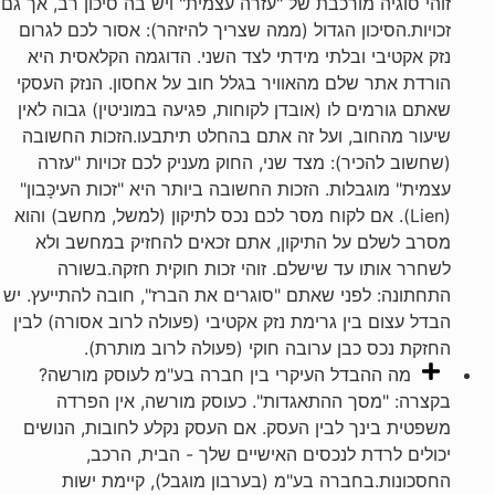
זוהי סוגיה מורכבת של "עזרה עצמית" ויש בה סיכון רב, אך גם
זכויות.הסיכון הגדול (ממה שצריך להיזהר): אסור לכם לגרום
נזק אקטיבי ובלתי מידתי לצד השני. הדוגמה הקלאסית היא
הורדת אתר שלם מהאוויר בגלל חוב על אחסון. הנזק העסקי
שאתם גורמים לו (אובדן לקוחות, פגיעה במוניטין) גבוה לאין
שיעור מהחוב, ועל זה אתם בהחלט תיתבעו.הזכות החשובה
(שחשוב להכיר): מצד שני, החוק מעניק לכם זכויות "עזרה
עצמית" מוגבלות. הזכות החשובה ביותר היא "זכות העיכָּבון"
(Lien). אם לקוח מסר לכם נכס לתיקון (למשל, מחשב) והוא
מסרב לשלם על התיקון, אתם זכאים להחזיק במחשב ולא
לשחרר אותו עד שישלם. זוהי זכות חוקית חזקה.בשורה
התחתונה: לפני שאתם "סוגרים את הברז", חובה להתייעץ. יש
הבדל עצום בין גרימת נזק אקטיבי (פעולה לרוב אסורה) לבין
החזקת נכס כבן ערובה חוקי (פעולה לרוב מותרת).
מה ההבדל העיקרי בין חברה בע"מ לעוסק מורשה?
בקצרה: "מסך ההתאגדות". כעוסק מורשה, אין הפרדה
משפטית בינך לבין העסק. אם העסק נקלע לחובות, הנושים
יכולים לרדת לנכסים האישיים שלך - הבית, הרכב,
החסכונות.בחברה בע"מ (בערבון מוגבל), קיימת ישות