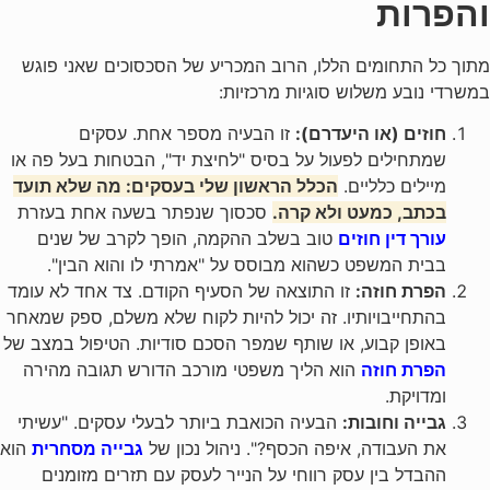
והפרות
מתוך כל התחומים הללו, הרוב המכריע של הסכסוכים שאני פוגש
במשרדי נובע משלוש סוגיות מרכזיות:
חוזים (או היעדרם):
זו הבעיה מספר אחת. עסקים
שמתחילים לפעול על בסיס "לחיצת יד", הבטחות בעל פה או
מיילים כלליים.
הכלל הראשון שלי בעסקים: מה שלא תועד
בכתב, כמעט ולא קרה.
סכסוך שנפתר בשעה אחת בעזרת
עורך דין חוזים
טוב בשלב ההקמה, הופך לקרב של שנים
בבית המשפט כשהוא מבוסס על "אמרתי לו והוא הבין".
הפרת חוזה:
זו התוצאה של הסעיף הקודם. צד אחד לא עומד
בהתחייבויותיו. זה יכול להיות לקוח שלא משלם, ספק שמאחר
באופן קבוע, או שותף שמפר הסכם סודיות. הטיפול במצב של
הפרת חוזה
הוא הליך משפטי מורכב הדורש תגובה מהירה
ומדויקת.
גבייה וחובות:
הבעיה הכואבת ביותר לבעלי עסקים. "עשיתי
את העבודה, איפה הכסף?". ניהול נכון של
גבייה מסחרית
הוא
ההבדל בין עסק רווחי על הנייר לעסק עם תזרים מזומנים