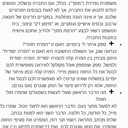
משפטית נפרדת ("מסך"). ככלל, אם החברה נכשלת, הנושים
יכולים לתבוע את החברה, אך לא לגעת בנכסים הפרטיים
שלכם. אך זו אינה הגנה מוחלטת. במקרים חריגים של הונאה,
ערבוב נכסים אישיים ועסקיים, או "מימון דק" קיצוני, בית
המשפט רשאי לבצע "הרמת מסך" ולחייב אתכם אישית
בחובות החברה.
ספק איחר לי ביומיים. האם זו "הפרת חוזה"?
כנראה שכן, אך השאלה החשובה היא האם זו "הפרה יסודית".
החוק מבחין בין הפרה קלה להפרה יסודית. הפרה יסודית
(למשל, ספק שמספק אוכל מקולקל לאירוע) מאפשרת לכם
לבטל את כל החוזה באופן מיידי. הפרה קלה (כמו איחור של
יומיים במשלוח שאינו קריטי) לא מאפשרת לכם לבטל את
החוזה, אלא רק לדרוש פיצוי על הנזק שנגרם (אם נגרם).
מה הדבר הראשון שעלי לעשות כשמגלים שהפרו מולי
חוזה?
לא לפעול מתוך כעס. הדבר הראשון הוא לתעד הכול. שמרו כל
מייל, כל הודעה, כל תלונה. הדבר השני הוא לפנות בכתב.
שלחו מכתב התראה רשמי וקר רוח, המפרט את סעיפי החוזה
שהופרו, את הנזק שנגרם לכם, ואת דרישתכם לתיקון (בין אם