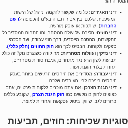
המטריה הזו:
דיני תאגידים:
כל מה שקשור להקמה וניהול של הישות
המשפטית שלכם, בין אם זו חברה בע"מ (הכפופה ל
רשם
החברות
), שותפות או עוסק מורשה.
דיני חוזים:
הליבה של עולם המסחר. זהו התחום המסדיר כל
התקשרות, מהסכם מייסדים, דרך חוזי עבודה, ועד הסכמי
ספקים ולקוחות. הבסיס לכך הוא
חוק החוזים (חלק כללי)
.
דיני נזיקין ועוולות מסחריות:
מה קורה כשנגרם נזק? זה כולל
תביעות לשון הרע נגד מתחרים, גניבת סודות מסחריים,
תחרות בלתי הוגנת ועוד.
דיני עבודה:
מסדירים את היחסים הרגישים ביותר בעסק –
היחסים ביניכם לבין העובדים שלכם.
דיני הגנת הצרכן:
אם אתם מוכרים ללקוחות פרטיים, אתם
כפופים לחוקים נוקשים כמו
חוק הגנת הצרכן
, שקובע כללים
ברורים לגבי שיווק, ביטול עסקאות ואחריות למוצר.
סוגיות שכיחות: חוזים, תביעות