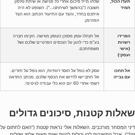
תעדו הכול,
שלחו מייל סיכום אחרי כל פגישה או שיחת טלפון
תמיד
חשובה ("בהמשך לשיחתנו…"). השופט לא היה
איתכם בחדר, והצד עם התיעוד הכתוב הוא הצד
המהימן.
הפרידו
אל תנהלו עסק מסוכן כעוסק מורשה. הקימו חברה
רשויות
בע"מ כדי להגן על הנכסים הפרטיים שלכם ושל
(אישי
משפחתכם.
ועסקי)
אל תחכו
עסק לא נופל על חוסר רווחיות, הוא נופל על תזרים.
עם גבייה
אל תתביישו לדרוש את הכסף שלכם. מכתב התראה
רשמי אחרי 60 יום הוא כלי עבודה לגיטימי.
שאלות קטנות, סיכונים גדולים
דיני המסחר מורכבים. השאלות אולי נראות קטנות ("האם לחתום על
זה?"), אבל התשובות להן יכולות להיות שוות מאות אלפי שקלים.