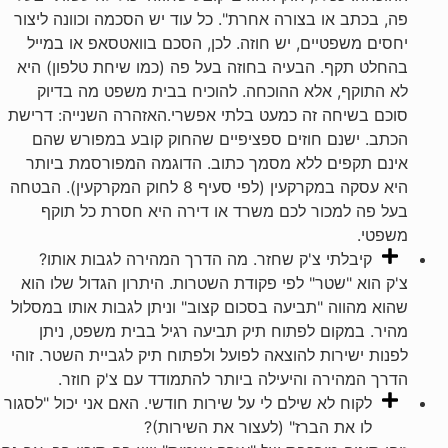
פה, בכתב או בצורה אחרת". כל עוד יש הסכמה וכוונה ליצור
יחסים משפטיים, יש חוזה. לכן, הסכם בוואטסאפ או במייל
בהחלט תקף. הבעיה בחוזה בעל פה (כמו שיחת טלפון) היא
לא התוקף, אלא ההוכחה. להוכיח בבית משפט מה בדיוק
סוכם בשיחה זה כמעט בלתי אפשרי.האזהרה השנייה: דרישת
הכתב. ישנם חוזים ספציפיים שהחוק קובע במפורש שהם
אינם תקפים ללא מסמך כתוב. הדוגמה המפורסמת ביותר
היא עסקה במקרקעין (לפי סעיף 8 לחוק המקרקעין). הבטחה
בעל פה למכור לכם משרד או דירה היא חסרת כל תוקף
משפטי.
קיבלתי צ'ק שחזר. מה הדרך המהירה לגבות אותו?
צ'ק הוא "שטר" לפי פקודת השטרות. היתרון הגדול שלו הוא
שהוא מהווה "תביעה בסכום קצוב" וניתן לגבות אותו במסלול
מהיר. במקום לפתוח תיק תביעה רגיל בבית משפט, ניתן
לפנות ישירות להוצאה לפועל ולפתוח תיק לגביית השטר. זוהי
הדרך המהירה והיעילה ביותר להתמודד עם צ'ק חוזר.
לקוח לא שילם לי על שירות חודשי. האם אני יכול "לסגור
לו את הברז" (לעצור את השירות)?