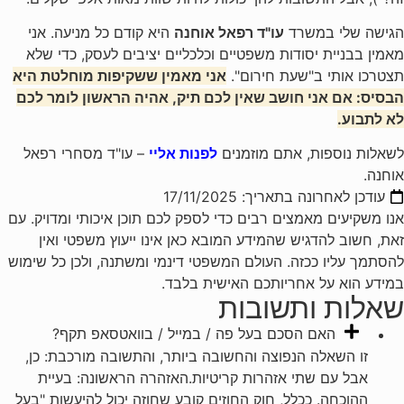
הגישה שלי במשרד
עו"ד רפאל אוחנה
היא קודם כל מניעה. אני
מאמין בבניית יסודות משפטיים וכלכליים יציבים לעסק, כדי שלא
תצטרכו אותי ב"שעת חירום".
אני מאמין ששקיפות מוחלטת היא
הבסיס: אם אני חושב שאין לכם תיק, אהיה הראשון לומר לכם
לא לתבוע.
לשאלות נוספות, אתם מוזמנים
לפנות אליי
– עו"ד מסחרי רפאל
אוחנה.
עודכן לאחרונה בתאריך:
17/11/2025
אנו משקיעים מאמצים רבים כדי לספק לכם תוכן איכותי ומדויק. עם
זאת, חשוב להדגיש שהמידע המובא כאן אינו ייעוץ משפטי ואין
להסתמך עליו ככזה. העולם המשפטי דינמי ומשתנה, ולכן כל שימוש
במידע הוא על אחריותכם האישית בלבד.
שאלות ותשובות
האם הסכם בעל פה / במייל / בוואטסאפ תקף?
זו השאלה הנפוצה והחשובה ביותר, והתשובה מורכבת: כן,
אבל עם שתי אזהרות קריטיות.האזהרה הראשונה: בעיית
ההוכחה. ככלל, חוק החוזים קובע שחוזה יכול להיעשות "בעל