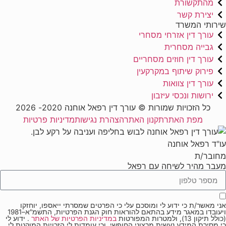
מהתקשורת
יצירת קשר
שירותי המשרד
עורך דין אזרחי מסחרי
גבייה מסחרית
עורך דין חוזים מסחריים
פירוק שיתוף במקרקעין
עורך דין צוואות
ירושות ונכסי עיזבון
כל הזכויות שמורות © עורך דין רפאל אוחנה 2020- 2026
מפת האתר
תקנון האתר
הצהרת נגישות
מדיניות פרטיות
עו"ד רפאל אוחנה
מחובר/ת
מעבר מהיר לשיחה עם רפאל
אני מאשר/ת כי ידוע לי ומוסכם עלי כי הפרטים שמסרתי ייאספו, יוחזקו
ויעובדו במאגר מידע בהתאם להוראות חוק הגנת הפרטיות, התשמ"א–1981
(כולל תיקון 13), ולמטרות המפורטות
במדיניות הפרטיות של האתר
. ידוע לי
כי מסירת המידע נעשית מרצוני החופשי, וכי עומדות לי הזכויות המוקנות לי