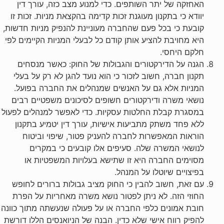
האחזקה של יתר השותפים. כדי למנוע מצב כזה, עורך דין
יוודא כי בתקנון מעוגנת זכות קדימה בהקצאת מניות. זכות זו
קובעת כי בכל פעם שהחברה מעוניינת להנפיק מניות חדשות,
היא מחויבת להציע אותן קודם כל לבעלי המניות הקיימים לפי
חלקם היחסי.
הגנה על הדירקטורים והגבולות של החוק: כאשר מנסחים
תקנון חברה, חשוב לזכור כי הוא נועד להגן לא רק על בעלי
המניות אלא גם על האנשים שמנהלים את החברה בפועל.
נושאי משרה ודירקטורים חשופים לסיכונים משפטיים רבים
במסגרת קבלת החלטות עסקיות. כדי לאפשר למנהלים לפעול
ללא פחד משתק מתביעות אישיות, עורך דין יטמיע בתקנון
הוראות המאפשרות לחברה להעניק פטור, שיפוי וביטוח
לנושאי המשרה שלה. סעיפים אלו קובעים כי במקרים
מסוימים החברה היא זו שתישא בעלויות המשפטיות או
בפיצויים שיוטלו על המנהל.
עם זאת, חשוב להבין כי החוק מציב גבולות ברורים לחופש
החוזי הזה. לא ניתן לפטור נושא משרה מאחריות על הפרת
חובת אמונים כלפי החברה או על פעולה שנעשתה מתוך כוונה
להפיק רווח אישי שלא כדין. הבנה של הניואנסים הללו דורשת