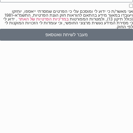
אני מאשר/ת כי ידוע לי ומוסכם עלי כי הפרטים שמסרתי ייאספו, יוחזקו
ויעובדו במאגר מידע בהתאם להוראות חוק הגנת הפרטיות, התשמ"א–1981
(כולל תיקון 13), ולמטרות המפורטות
במדיניות הפרטיות של האתר
. ידוע לי
כי מסירת המידע נעשית מרצוני החופשי, וכי עומדות לי הזכויות המוקנות לי
לפי החוק.
מעבר לשיחת וואטסאפ