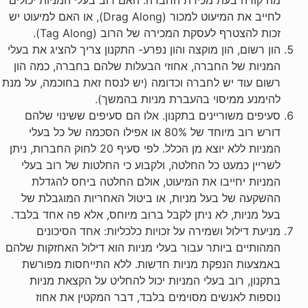
לחייב את המיעוט למכור (Drag Along), או האם למיעוט יש
זכות להצטרף לעסקת המכירה של הרוב (Tag Along).
הון רשום, הון מוקצה והון נפרע- התקנון צריך להציג את בעלי
המניות של החברה, אחוזי הבעלות שלהם בחברה, כמה הון
רשום עוד יש לחברה וכדומה (יש לנסח זאת בחוכמה, על מנת
להימנע ממיסוי בהעברת מניות בהמשך).
סעיפים משוריינים בתקנון. אלו הם סעיפים ששינוי שלהם
דורש רוב מיוחד של 80% או אפילו הסכמה של כל בעלי
המניות ללא יוצא מן הכלל. לפי סעיף 20 לחוק החברות, ניתן
לשריין כמעט כל החלטה, ולקבוע כי החלטות של רוב בעלי
המניות יחייבו את המיעוט, אולם החלטה ביחס להגדלת
ההשקעה של בעל מניות, או ביטול האחריות המוגבלת של
בעל מניות, לא ניתן לקבל ברוב מיוחס, אלא פה אחד בלבד.
מניעת דילול ושמירה על זכויות כלכליות: אחד הסיכונים
המהותיים ביותר עבור בעלי מניות הוא דילול האחזקות שלהם
באמצעות הנפקת מניות חדשות. ללא התייחסות מפורשת
בתקנון, רוב בעלי המניות יכול להחליט על הקצאת מניות
נוספות לאנשים מסוימים בלבד, דבר המקטין את אחוז