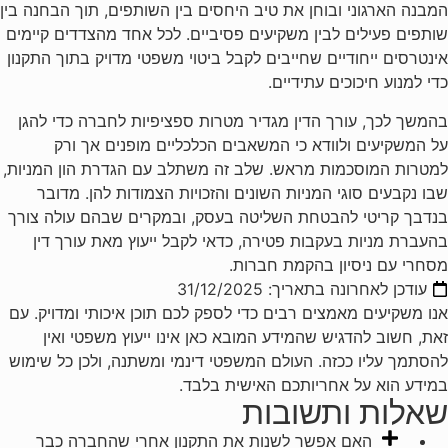
המבנה הארגוני ובוחן את טיב היחסים בין השותפים, תוך הבחנה בין
שותפים פעילים לבין משקיעים פסיביים. לכל אחד מהצדדים קיימים
אינטרסים ייחודיים שחייבים לקבל ביטוי משפטי מדויק בתוך התקנון
כדי למנוע חיכוכים עתידיים.
בהמשך לכך, עורך הדין מגדיר מטרות ספציפיות לחברה כדי להגן
על המשקיעים ולוודא כי המשאבים הכלכליים מופנים אך ורק
למטרות המוסכמות מראש. שלב זה משתלב עם הגדרת הון המניות,
שבו נקבעים סוגי המניות השונים והזכויות הצמודות להן. מדובר
בנדבך קריטי להבטחת השליטה בעסק, ובמקרים שבהם עולה צורך
בהעברת מניות בעקבות פטירה, כדאי לקבל ייעוץ מאת עורך דין
מסחרי עם ניסיון בהקמת חברות.
עודכן לאחרונה בתאריך:
31/12/2025
אנו משקיעים מאמצים רבים כדי לספק לכם תוכן איכותי ומדויק. עם
זאת, חשוב להדגיש שהמידע המובא כאן אינו ייעוץ משפטי ואין
להסתמך עליו ככזה. העולם המשפטי דינמי ומשתנה, ולכן כל שימוש
במידע הוא על אחריותכם האישית בלבד.
שאלות ותשובות
האם אפשר לשנות את התקנון אחרי שהחברה כבר