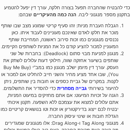
כדי להבטיח שהחברה תפעל בצורה חלקה, עורך דין יפעל להטמיע
בתקנון מספר מנגנוני ליבה.
הנה כמה מהעיקריים
שבהם:
הגבלת העברת מניות: זהו סעיף קריטי שמונע מצב שבו שותף
מוכר את חלקו לאדם שאינכם מעוניינים לעבוד איתו. כאן
נכנסים מנגנונים כמו זכות סירוב ראשונה, המחייבת שותף
המעוניין למכור להציע קודם כל את המניות לשותפים הקיימים.
מנגנון למניעת מבוי סתום (Deadlock): בחברות של שני
שותפים בשיעור אחזקה שווה, חילוקי דעות עלולים לשתק את
העסק. עורך דין מיומן ישלב מנגנון כמו במב"י (Buy Me Buy
You), שבו אחד מציע מחיר והשני חייב להחליט אם למכור או
לקנות. במקרים של גביית כספים או חובות בין שותפים, ניתן
להיעזר בשירותי
גבייה מסחרית
כדי להסדיר את התשלומים.
הגנה על זכויות המיעוט: אם אתם מחזיקים במיעוט המניות,
אתם עלולים למצוא את עצמכם ללא השפעה. תקנון איכותי
יבטיח לכם ייצוג בדירקטוריון או זכות וטו בנושאים קריטיים כמו
הגדלת חובות או שינוי עיסוק החברה.
מנגנוני Tag Along ו-Drag Along: אלו מנגנונים שמגדירים
מה קורה בעת מכירת החברה. האם רוב בעלי המניות יכולים