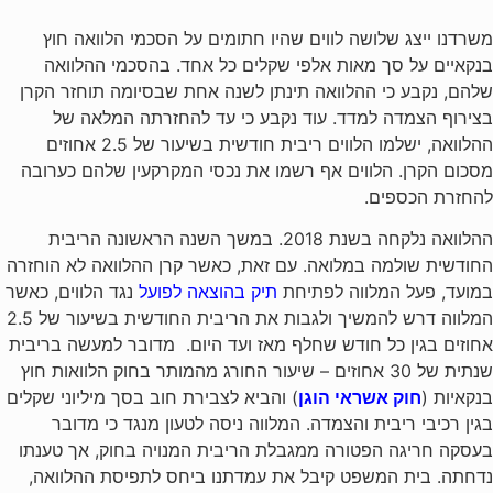
משרדנו ייצג שלושה לווים שהיו חתומים על הסכמי הלוואה חוץ
בנקאיים על סך מאות אלפי שקלים כל אחד. בהסכמי ההלוואה
שלהם, נקבע כי ההלוואה תינתן לשנה אחת שבסיומה תוחזר הקרן
בצירוף הצמדה למדד. עוד נקבע כי עד להחזרתה המלאה של
ההלוואה, ישלמו הלווים ריבית חודשית בשיעור של 2.5 אחוזים
מסכום הקרן. הלווים אף רשמו את נכסי המקרקעין שלהם כערובה
להחזרת הכספים.
ההלוואה נלקחה בשנת 2018. במשך השנה הראשונה הריבית
החודשית שולמה במלואה. עם זאת, כאשר קרן ההלוואה לא הוחזרה
במועד, פעל המלווה לפתיחת
תיק בהוצאה לפועל
נגד הלווים, כאשר
המלווה דרש להמשיך ולגבות את הריבית החודשית בשיעור של 2.5
אחוזים בגין כל חודש שחלף מאז ועד היום.
מדובר למעשה בריבית
שנתית של 30 אחוזים – שיעור החורג מהמותר בחוק הלוואות חוץ
בנקאיות (
חוק אשראי הוגן
) והביא לצבירת חוב בסך מיליוני שקלים
בגין רכיבי ריבית והצמדה.
המלווה ניסה לטעון מנגד כי מדובר
בעסקה חריגה הפטורה ממגבלת הריבית המנויה בחוק, אך טענתו
נדחתה. בית המשפט קיבל את עמדתנו ביחס לתפיסת ההלוואה,