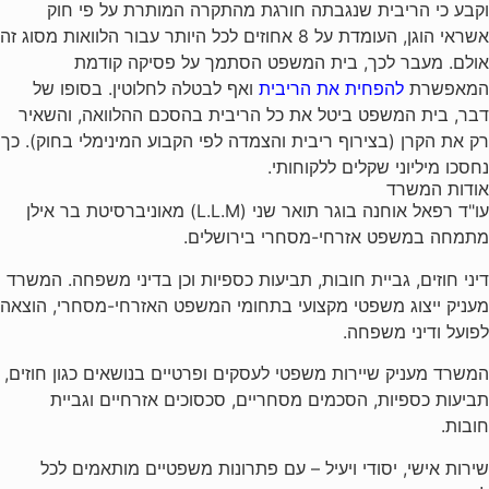
וקבע כי הריבית שנגבתה חורגת מהתקרה המותרת על פי חוק
אשראי הוגן, העומדת על 8 אחוזים לכל היותר עבור הלוואות מסוג זה
אולם. מעבר לכך, בית המשפט הסתמך על פסיקה קודמת
המאפשרת
להפחית את הריבית
ואף לבטלה לחלוטין. בסופו של
דבר, בית המשפט ביטל את כל הריבית בהסכם ההלוואה, והשאיר
רק את הקרן (בצירוף ריבית והצמדה לפי הקבוע המינימלי בחוק). כך
נחסכו מיליוני שקלים ללקוחותי.
אודות המשרד
עו"ד רפאל אוחנה בוגר תואר שני (L.L.M) מאוניברסיטת בר אילן
מתמחה במשפט אזרחי-מסחרי בירושלים.
דיני חוזים, גביית חובות, תביעות כספיות וכן בדיני משפחה. המשרד
מעניק ייצוג משפטי מקצועי בתחומי המשפט האזרחי-מסחרי, הוצאה
לפועל ודיני משפחה.
המשרד מעניק שיירות משפטי לעסקים ופרטיים בנושאים כגון חוזים,
תביעות כספיות, הסכמים מסחריים, סכסוכים אזרחיים וגביית
חובות.
שירות אישי, יסודי ויעיל – עם פתרונות משפטיים מותאמים לכל