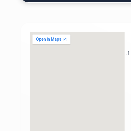
שוק קניון, אגריפס 88, קומה 1,